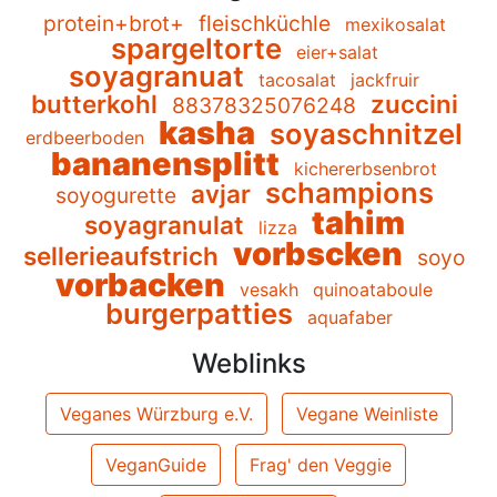
protein+brot+
fleischküchle
mexikosalat
spargeltorte
eier+salat
soyagranuat
tacosalat
jackfruir
butterkohl
zuccini
88378325076248
kasha
soyaschnitzel
erdbeerboden
bananensplitt
kichererbsenbrot
schampions
avjar
soyogurette
tahim
soyagranulat
lizza
vorbscken
sellerieaufstrich
soyo
vorbacken
vesakh
quinoataboule
burgerpatties
aquafaber
Weblinks
Veganes Würzburg e.V.
Vegane Weinliste
VeganGuide
Frag' den Veggie