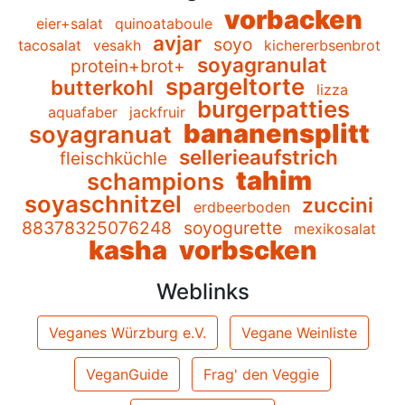
vorbacken
eier+salat
quinoataboule
avjar
soyo
tacosalat
vesakh
kichererbsenbrot
soyagranulat
protein+brot+
spargeltorte
butterkohl
lizza
burgerpatties
aquafaber
jackfruir
bananensplitt
soyagranuat
sellerieaufstrich
fleischküchle
tahim
schampions
soyaschnitzel
zuccini
erdbeerboden
88378325076248
soyogurette
mexikosalat
kasha
vorbscken
Weblinks
Veganes Würzburg e.V.
Vegane Weinliste
VeganGuide
Frag' den Veggie