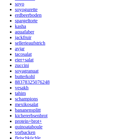
soyo
soyogurette
erdbeerboden
spargeltorte
kasha
aquafaber
jackfruir
sellerieaufstrich
avjar
tacosalat
eier+salat
zuccini
soyagranuat
butterkohl
88378325076248
vesakh
tahim
schampions
mexikosalat
bananensplitt
kichererbsenbrot
protein+brot+
quinoataboule
vorbacken
fleischküchle