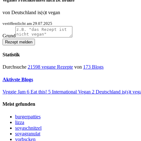
Veganer Frischkornbrei nach Dr. Bruker
von
Deutschland is(s)t vegan
veröffentlicht am 29.07.2025
Grund
Statistik
Durchsuche
21598 vegane Rezepte
von
173 Blogs
Aktivste Blogs
Veggie Jam
6
Eat this!
5
International Vegan
2
Deutschland is(s)t ve
Meist gefunden
burgerpatties
lizza
soyaschnitzel
soyagranulat
vorbscken