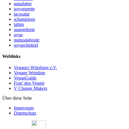
aquafaber
soyogurette
tacosalat
schampions
tahim
spargeltorte
avjar
quinoataboule
soyaschnitzel
Weblinks
Veganes Würzburg e.V.
Vegane Weinliste
VeganGuide
Frag' den Veggie
V Change Makers
Über diese Seite
Impressum
Datenschutz