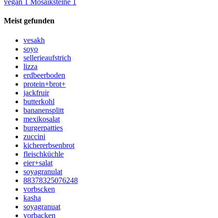
vegan
1
Mosaiksteine
1
Meist gefunden
vesakh
soyo
sellerieaufstrich
lizza
erdbeerboden
protein+brot+
jackfruir
butterkohl
bananensplitt
mexikosalat
burgerpatties
zuccini
kichererbsenbrot
fleischküchle
eier+salat
soyagranulat
88378325076248
vorbscken
kasha
soyagranuat
vorbacken