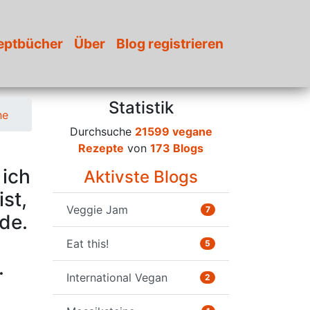
eptbücher
Über
Blog registrieren
Statistik
he
Durchsuche
21599 vegane
Rezepte
von
173 Blogs
 ich
Aktivste Blogs
ist,
Veggie Jam
7
de.
Eat this!
5
.
International Vegan
2