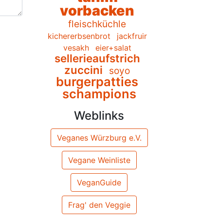
vorbacken
fleischküchle
kichererbsenbrot
jackfruir
vesakh
eier+salat
sellerieaufstrich
zuccini
soyo
burgerpatties
schampions
Weblinks
Veganes Würzburg e.V.
Vegane Weinliste
VeganGuide
Frag' den Veggie