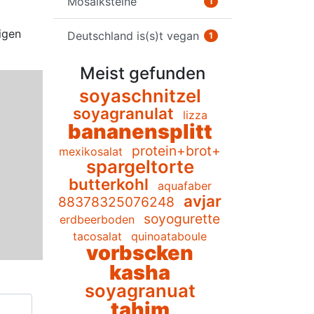
Mosaiksteine
1
igen
Deutschland is(s)t vegan
1
Meist gefunden
soyaschnitzel
soyagranulat
lizza
bananensplitt
protein+brot+
mexikosalat
spargeltorte
butterkohl
aquafaber
avjar
88378325076248
soyogurette
erdbeerboden
tacosalat
quinoataboule
vorbscken
kasha
soyagranuat
tahim