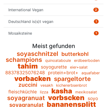
International Vegan
2
Deutschland is(s)t vegan
1
Mosaiksteine
1
Meist gefunden
soyaschnitzel
butterkohl
schampions
quinoataboule
erdbeerboden
tahim
soyogurette
eier+salat
88378325076248
protein+brot+
aquafaber
vorbacken
spargeltorte
zuccini
vesakh
kichererbsenbrot
kasha
fleischküchle
lizza
mexikosalat
vorbscken
soyagranuat
soyo
bananensplitt
soyagranulat