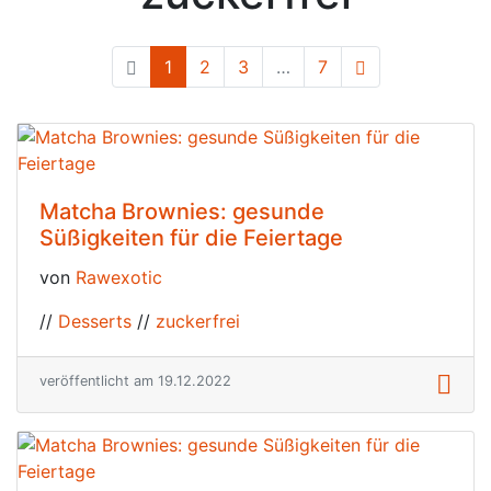
1
(current)
2
3
…
7
Matcha Brownies: gesunde
Süßigkeiten für die Feiertage
von
Rawexotic
//
Desserts
//
zuckerfrei
veröffentlicht am 19.12.2022