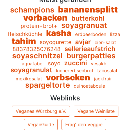
bananensplitt
schampions
vorbacken
butterkohl
soyagranuat
protein+brot+
kasha
fleischküchle
erdbeerboden
lizza
tahim
avjar
soyogurette
eier+salat
sellerieaufstrich
88378325076248
soyaschnitzel
burgerpatties
zuccini
soyo
aquafaber
vesakh
soyagranulat
kichererbsenbrot
tacosalat
vorbscken
mexikosalat
jackfruir
spargeltorte
quinoataboule
Weblinks
Veganes Würzburg e.V.
Vegane Weinliste
VeganGuide
Frag' den Veggie