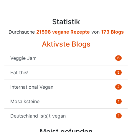
Statistik
Durchsuche
21598 vegane Rezepte
von
173 Blogs
Aktivste Blogs
Veggie Jam
6
Eat this!
5
International Vegan
2
Mosaiksteine
1
Deutschland is(s)t vegan
1
Meist gefunden