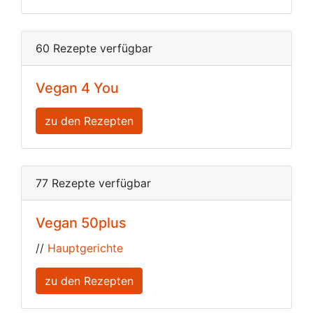
60 Rezepte verfügbar
Vegan 4 You
zu den Rezepten
77 Rezepte verfügbar
Vegan 50plus
//
Hauptgerichte
zu den Rezepten