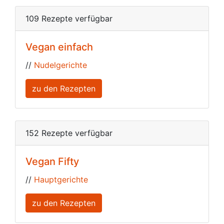
109 Rezepte verfügbar
Vegan einfach
//
Nudelgerichte
zu den Rezepten
152 Rezepte verfügbar
Vegan Fifty
//
Hauptgerichte
zu den Rezepten