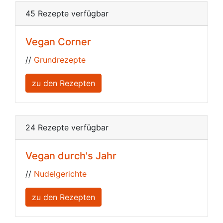
45 Rezepte verfügbar
Vegan Corner
//
Grundrezepte
zu den Rezepten
24 Rezepte verfügbar
Vegan durch's Jahr
//
Nudelgerichte
zu den Rezepten