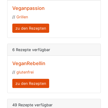
Veganpassion
//
Grillen
zu den Rezepten
6 Rezepte verfügbar
VeganRebellin
//
glutenfrei
zu den Rezepten
49 Rezepte verfügbar