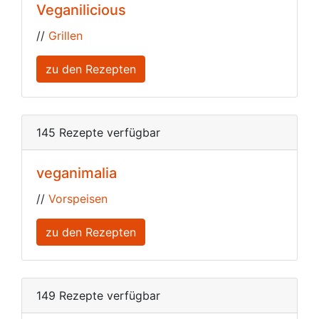
Veganilicious
//
Grillen
zu den Rezepten
145 Rezepte verfügbar
veganimalia
//
Vorspeisen
zu den Rezepten
149 Rezepte verfügbar