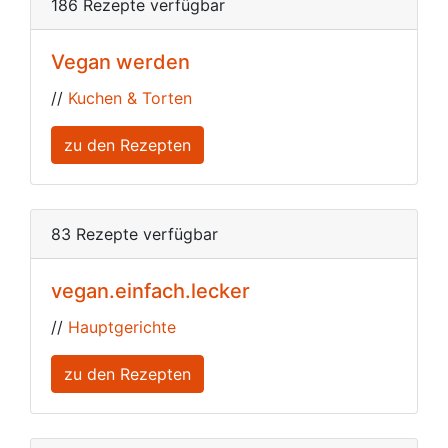
186 Rezepte verfügbar
Vegan werden
//
Kuchen & Torten
zu den Rezepten
83 Rezepte verfügbar
vegan.einfach.lecker
//
Hauptgerichte
zu den Rezepten