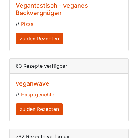
Vegantastisch - veganes
Backvergnügen
//
Pizza
zu den Rezepten
63 Rezepte verfügbar
veganwave
//
Hauptgerichte
zu den Rezepten
792 Rezepte verfügbar