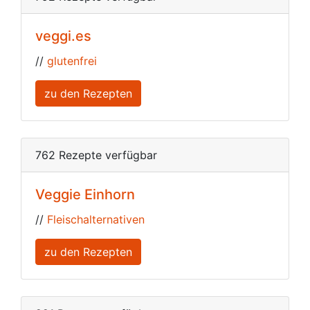
veggi.es
//
glutenfrei
zu den Rezepten
762 Rezepte verfügbar
Veggie Einhorn
//
Fleischalternativen
zu den Rezepten