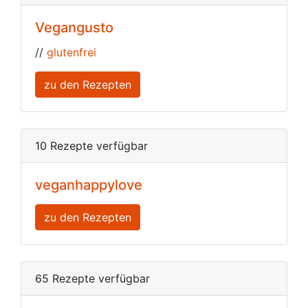
Vegangusto
//
glutenfrei
zu den Rezepten
10 Rezepte verfügbar
veganhappylove
zu den Rezepten
65 Rezepte verfügbar