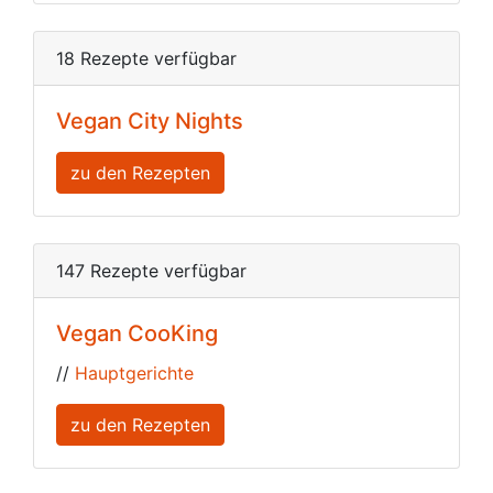
18 Rezepte verfügbar
Vegan City Nights
zu den Rezepten
147 Rezepte verfügbar
Vegan CooKing
//
Hauptgerichte
zu den Rezepten