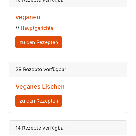
veganeo
//
Hauptgerichte
zu den Rezepten
28 Rezepte verfügbar
Veganes Lischen
zu den Rezepten
14 Rezepte verfügbar