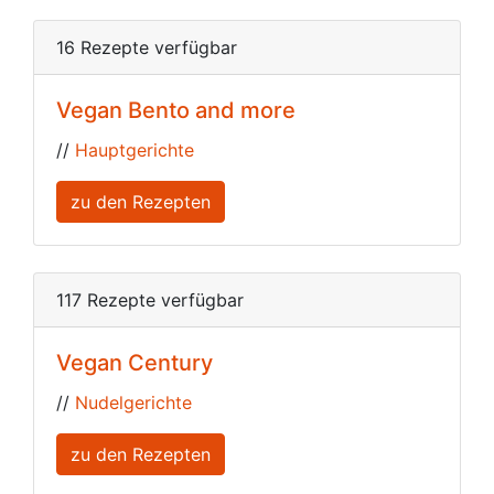
16 Rezepte verfügbar
Vegan Bento and more
//
Hauptgerichte
zu den Rezepten
117 Rezepte verfügbar
Vegan Century
//
Nudelgerichte
zu den Rezepten