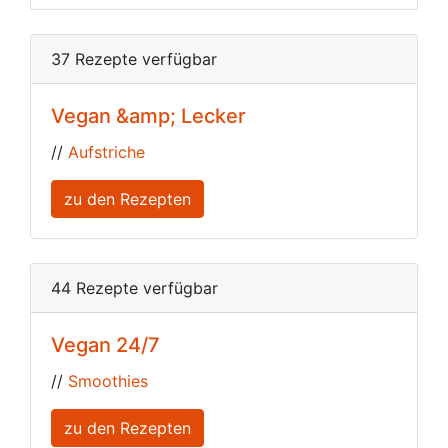
37 Rezepte verfügbar
Vegan &amp; Lecker
//
Aufstriche
zu den Rezepten
44 Rezepte verfügbar
Vegan 24/7
//
Smoothies
zu den Rezepten