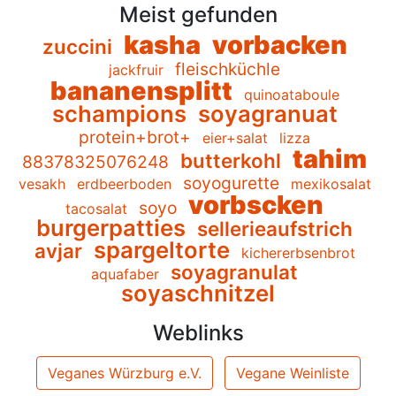
Meist gefunden
kasha
vorbacken
zuccini
fleischküchle
jackfruir
bananensplitt
quinoataboule
schampions
soyagranuat
protein+brot+
eier+salat
lizza
tahim
butterkohl
88378325076248
soyogurette
vesakh
erdbeerboden
mexikosalat
vorbscken
soyo
tacosalat
burgerpatties
sellerieaufstrich
spargeltorte
avjar
kichererbsenbrot
soyagranulat
aquafaber
soyaschnitzel
Weblinks
Veganes Würzburg e.V.
Vegane Weinliste