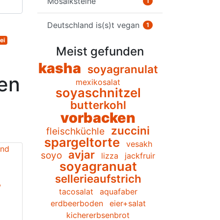
Mosaiksteine
1
Deutschland is(s)t vegan
1
ei
Meist gefunden
kasha
soyagranulat
len
mexikosalat
soyaschnitzel
butterkohl
vorbacken
zuccini
fleischküchle
spargeltorte
vesakh
avjar
soyo
lizza
jackfruir
soyagranuat
sellerieaufstrich
,
tacosalat
aquafaber
erdbeerboden
eier+salat
kichererbsenbrot