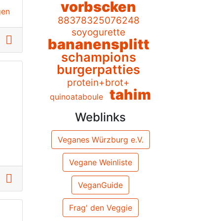
vorbscken
gen
88378325076248
soyogurette
bananensplitt
schampions
burgerpatties
protein+brot+
tahim
quinoataboule
Weblinks
Veganes Würzburg e.V.
Vegane Weinliste
VeganGuide
Frag' den Veggie