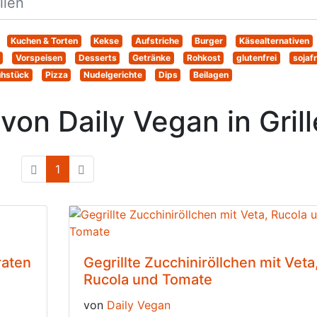
Kuchen & Torten
Kekse
Aufstriche
Burger
Käsealternativen
Vorspeisen
Desserts
Getränke
Rohkost
glutenfrei
sojafr
ühstück
Pizza
Nudelgerichte
Dips
Beilagen
on Daily Vegan in Gril
1
(current)
raten
Gegrillte Zucchiniröllchen mit Veta
Rucola und Tomate
von
Daily Vegan