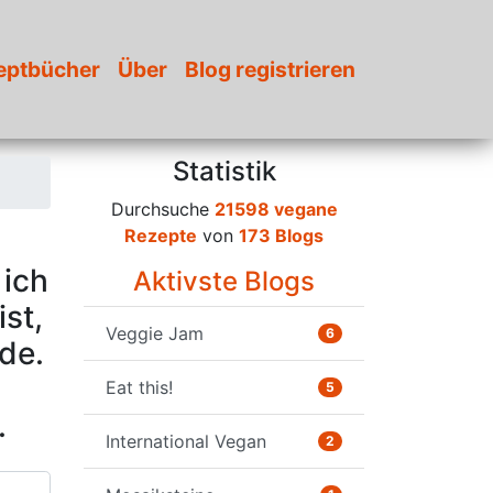
eptbücher
Über
Blog registrieren
Statistik
Durchsuche
21598 vegane
Rezepte
von
173 Blogs
 ich
Aktivste Blogs
ist,
Veggie Jam
6
de.
Eat this!
5
.
International Vegan
2