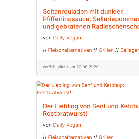
Seitanrouladen mit dunkler
Pfifferlingsauce, Selleriepomme
und gebratenen Radieschensch
von
Daily Vegan
//
Fleischalternativen
//
Grillen
//
Beilage
veröffentlicht am 20.08.2020
Der Liebling von Senf und Ketch
Rostbratwurst!
von
Daily Vegan
//
Fleischalternativen
//
Grillen