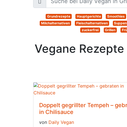
Grundrezepte
Hauptgerichte
Smoothies
Milchalternativen
Fleischalternativen
Suppen
zuckerfrei
Grillen
Fr
Vegane Rezepte v
Doppelt gegrillter Tempeh – geb
in Chilisauce
von
Daily Vegan