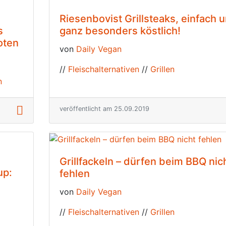
Riesenbovist Grillsteaks, einfach 
s
ganz besonders köstlich!
oten
von
Daily Vegan
//
Fleischalternativen
//
Grillen
n
veröffentlicht am 25.09.2019
Grillfackeln – dürfen beim BBQ nic
up:
fehlen
von
Daily Vegan
//
Fleischalternativen
//
Grillen