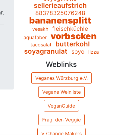
sellerieaufstrich
r.
88378325076248
bananensplitt
fleischküchle
vesakh
vorbscken
aquafaber
butterkohl
tacosalat
soyagranulat
soyo
lizza
Weblinks
Veganes Würzburg e.V.
Vegane Weinliste
VeganGuide
Frag' den Veggie
V Change Makers