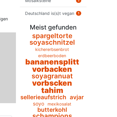
Mosaiksteine
1
Deutschland is(s)t vegan
1
igen
Meist gefunden
spargeltorte
soyaschnitzel
kichererbsenbrot
erdbeerboden
bananensplitt
vorbacken
soyagranuat
vorbscken
tahim
sellerieaufstrich
avjar
soyo
mexikosalat
butterkohl
schampions