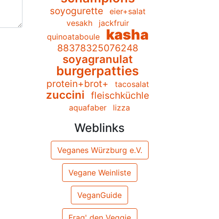
soyogurette
eier+salat
vesakh
jackfruir
kasha
quinoataboule
88378325076248
soyagranulat
burgerpatties
protein+brot+
tacosalat
zuccini
fleischküchle
aquafaber
lizza
Weblinks
Veganes Würzburg e.V.
Vegane Weinliste
VeganGuide
Frag' den Veggie