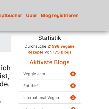
eptbücher
Über
Blog registrieren
Statistik
Durchsuche
21598 vegane
Rezepte
von
173 Blogs
Aktivste Blogs
 ich
Veggie Jam
ist,
6
de.
Eat this!
6
International Vegan
2
.