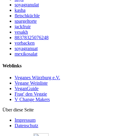
soyagranulat
kasha
fleischküchle
spargeltorte
jackfruir
vesakh
88378325076248
vorbacken
soyagranuat
mexikosalat
Weblinks
Veganes Würzburg e.V.
Vegane Weinliste
VeganGuide
Frag' den Veggie
V Change Makers
Über diese Seite
Impressum
Datenschutz