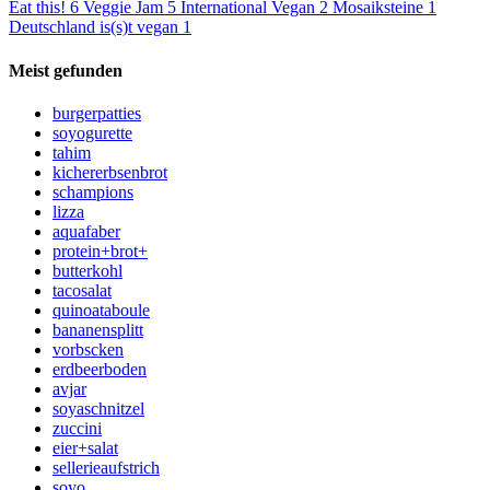
Eat this!
6
Veggie Jam
5
International Vegan
2
Mosaiksteine
1
Deutschland is(s)t vegan
1
Meist gefunden
burgerpatties
soyogurette
tahim
kichererbsenbrot
schampions
lizza
aquafaber
protein+brot+
butterkohl
tacosalat
quinoataboule
bananensplitt
vorbscken
erdbeerboden
avjar
soyaschnitzel
zuccini
eier+salat
sellerieaufstrich
soyo