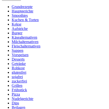
Grundrezepte
Hauptgerichte
Smoothies
Kuchen & Torten
Kekse
Aufstriche
Burger
Käsealternativen
Milchalternativen
Fleischalternativen
Suppen
Vorspeisen
Desserts
Getränke
Rohkost
glutenfrei
sojafrei
zuckerfrei
Grillen
Frühstück
Pizza
Nudelgerichte
Dips
Beilagen