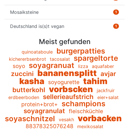
Mosaiksteine
1
Deutschland is(s)t vegan
1
Meist gefunden
burgerpatties
quinoataboule
spargeltorte
kichererbsenbrot
tacosalat
soyagranuat
soyo
lizza
aquafaber
bananensplitt
zuccini
avjar
kasha
tahim
soyogurette
vorbscken
butterkohl
jackfruir
sellerieaufstrich
erdbeerboden
eier+salat
schampions
protein+brot+
soyagranulat
fleischküchle
vorbacken
soyaschnitzel
vesakh
88378325076248
mexikosalat