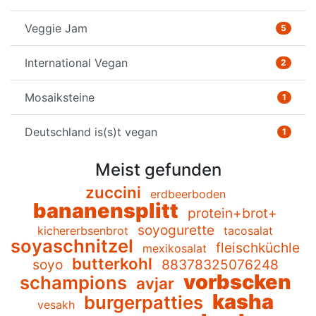
Veggie Jam
5
International Vegan
2
Mosaiksteine
1
Deutschland is(s)t vegan
1
Meist gefunden
zuccini
erdbeerboden
bananensplitt
protein+brot+
soyogurette
kichererbsenbrot
tacosalat
soyaschnitzel
fleischküchle
mexikosalat
butterkohl
soyo
88378325076248
vorbscken
schampions
avjar
kasha
burgerpatties
vesakh