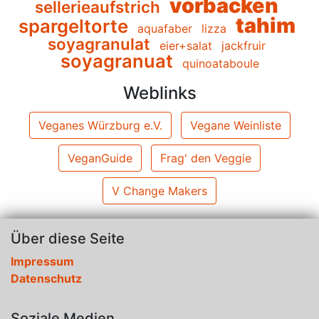
vorbacken
sellerieaufstrich
tahim
spargeltorte
aquafaber
lizza
soyagranulat
eier+salat
jackfruir
soyagranuat
quinoataboule
Weblinks
Veganes Würzburg e.V.
Vegane Weinliste
VeganGuide
Frag' den Veggie
V Change Makers
Über diese Seite
Impressum
Datenschutz
Soziale Medien