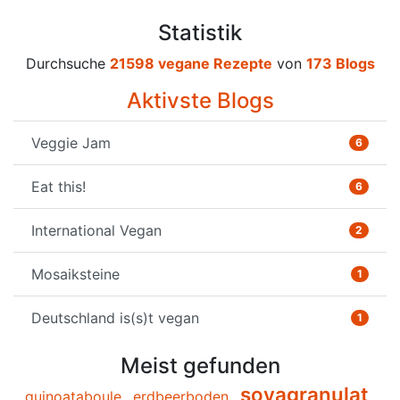
Statistik
Durchsuche
21598 vegane Rezepte
von
173 Blogs
Aktivste Blogs
Veggie Jam
6
Eat this!
6
International Vegan
2
Mosaiksteine
1
Deutschland is(s)t vegan
1
Meist gefunden
soyagranulat
quinoataboule
erdbeerboden