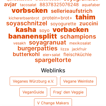
avjar
88378325076248
tacosalat
aquafaber
vorbscken
sellerieaufstrich
tahim
protein+brot+
kichererbsenbrot
soyaschnitzel
zuccini
soyogurette
kasha
vorbacken
soyo
bananensplitt
schampions
soyagranuat
vesakh
mexikosalat
burgerpatties
lizza
jackfruir
butterkohl
fleischküchle
eier+salat
spargeltorte
Weblinks
Veganes Würzburg e.V.
Vegane Weinliste
VeganGuide
Frag' den Veggie
V Change Makers